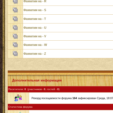
Фамилии на - R
Фамилии на - S
Фамилии на - T
Фамилии на - U
Фамилии на - V
Фамилии на - W
Фамилии на - Z
Дополнительная информация
Посетители:
0
(участников -
0
, гостей -
0
)
Рекорд посещаемости форума
164
зафиксирован Среда, 18:07,
Статистика форума