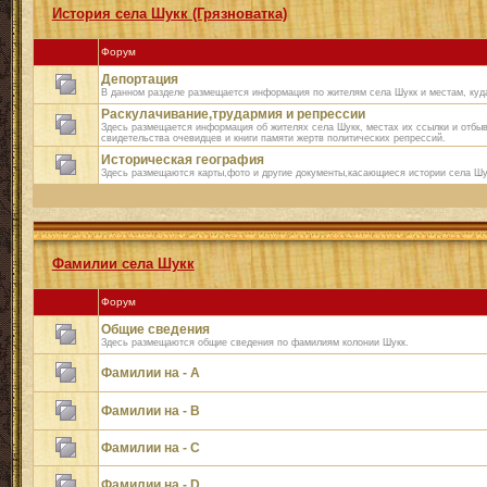
История села Шукк (Грязноватка)
Форум
Депортация
В данном разделе размещается информация по жителям села Шукк и местам, куд
Раскулачивание,трудармия и репрессии
Здесь размещается информация об жителях села Шукк, местах их ссылки и отбыв
свидетельства очевидцев и книги памяти жертв политических репрессий.
Историческая география
Здесь размещаются карты,фото и другие документы,касающиеся истории села Шу
Фамилии села Шукк
Форум
Общие сведения
Здесь размещаются общие сведения по фамилиям колонии Шукк.
Фамилии на - A
Фамилии на - B
Фамилии на - C
Фамилии на - D