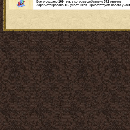
Всего создано
109
тем, в которые добавлено
372
ответов.
Зарегистрировано
119
участников. Приветствуем нового учас