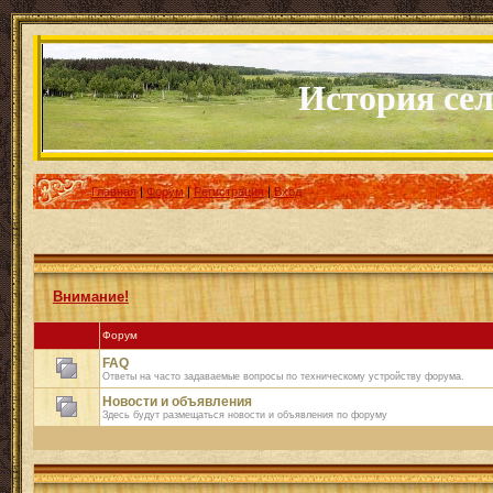
История села 
Главная
|
Форум
|
Регистрация
|
Вход
Внимание!
Форум
FAQ
Ответы на часто задаваемые вопросы по техническому устройству форума.
Новости и объявления
Здесь будут размещаться новости и объявления по форуму