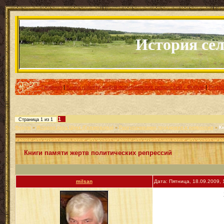
История села 
Главная
|
Книги памяти жертв политических репрессий - Форум
|
Регис
1
Страница
1
из
1
Форум
»
История села Шукк (Грязноватка)
»
Раскулачивание,трудармия и репрессии
»
К
Книги памяти жертв политических репрессий
milsan
Дата: Пятница, 18.09.2009,