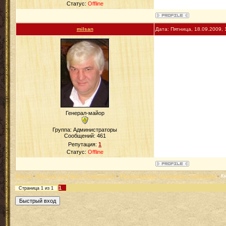
Статус:
Offline
milsan
Дата: Пятница, 18.09.2009,
Генерал-майор
Группа: Администраторы
Сообщений:
461
Репутация:
1
Статус:
Offline
Форум
»
История села Шукк (Грязноватка)
»
Раскулачивание,трудармия и репрессии
»
К
1
Страница
1
из
1